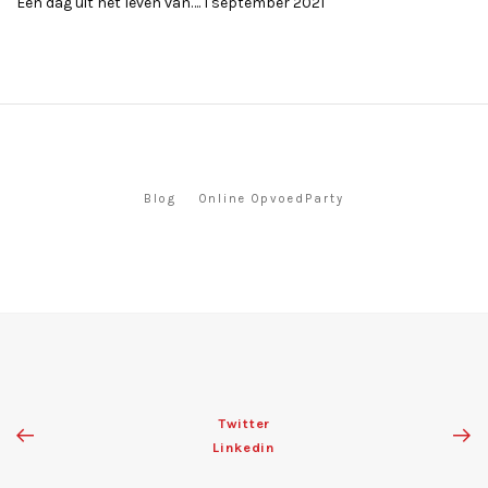
Een dag uit het leven van….
1 september 2021
Blog
Online OpvoedParty
Twitter
Linkedin