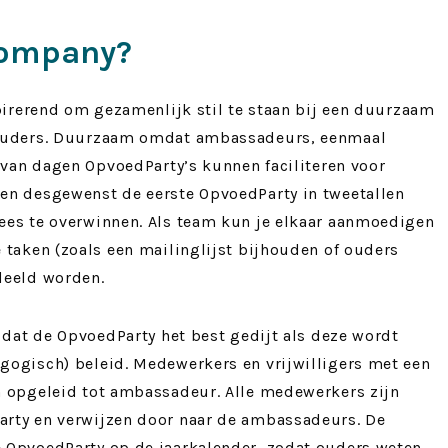
ompany?
spirerend om gezamenlijk stil te staan bij een duurzaam
 ouders. Duurzaam omdat ambassadeurs, eenmaal
n van dagen OpvoedParty’s kunnen faciliteren voor
en desgewenst de eerste OpvoedParty in tweetallen
ees te overwinnen. Als team kun je elkaar aanmoedigen
 taken (zoals een mailinglijst bijhouden of ouders
deeld worden.
 dat de OpvoedParty het best gedijt als deze wordt
ogisch) beleid. Medewerkers en vrijwilligers met een
 opgeleid tot ambassadeur. Alle medewerkers zijn
rty en verwijzen door naar de ambassadeurs. De
 OpvoedParty op de jaarkalender, zodat ouders weten