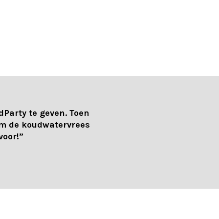
dParty te geven. Toen
om de koudwatervrees
voor!”