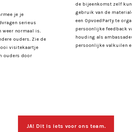
de bijeenkomst zelf kun 
gebruik van de material
rmee je je
een OpvoedParty te organ
edvragen serieus
persoonlijke feedback va
 weer normaal is.
houding als ambassadeur
ndere ouders. Zie de
persoonlijke valkuilen e
oi visitekaartje
n ouders door
JA! Dit is iets voor ons team.