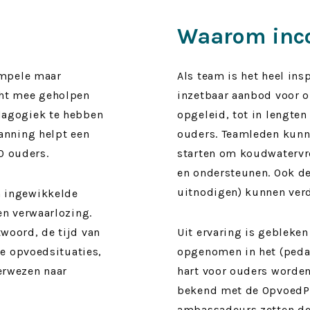
Waarom inc
impele maar
Als team is het heel in
cht mee geholpen
inzetbaar aanbod voor
dagogiek te hebben
opgeleid, tot in lengte
anning helpt een
ouders. Teamleden kunn
10 ouders.
starten om koudwatervr
en ondersteunen. Ook de
uitnodigen) kunnen ver
n ingewikkelde
en verwaarlozing.
woord, de tijd van
Uit ervaring is gebleken
ke opvoedsituaties,
opgenomen in het (pedag
erwezen naar
hart voor ouders worden
bekend met de OpvoedPa
ambassadeurs zetten de