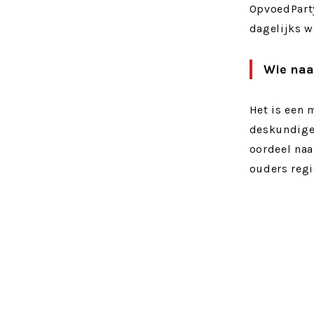
OpvoedParty
dagelijks w
Wie naar
Het is een 
deskundige
oordeel naa
ouders regi