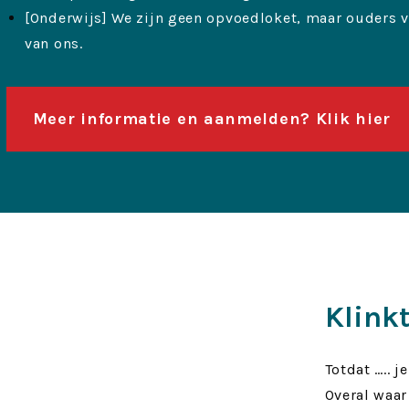
[Onderwijs] We zijn geen opvoedloket, maar ouders 
van ons.
Meer informatie en aanmelden? Klik hier
Klinkt
Totdat ….. 
Overal waar