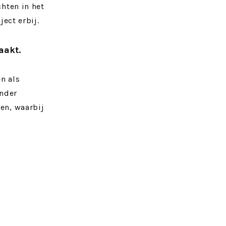
chten in het
ject erbij.
aakt.
n als
onder
en, waarbij