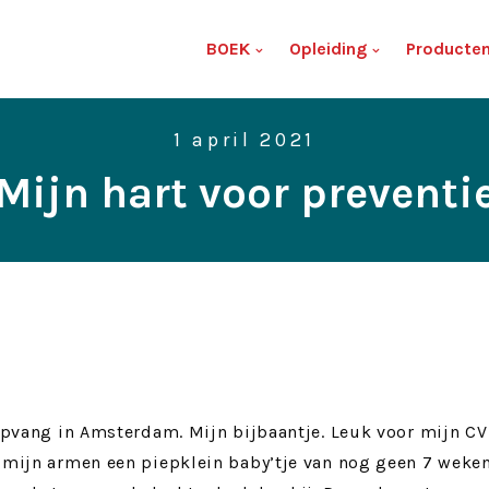
BOEK
Opleiding
Producte
1 april 2021
Mijn hart voor preventi
enopvang in Amsterdam. Mijn bijbaantje. Leuk voor mijn C
n mijn armen een piepklein baby’tje van nog geen 7 weke