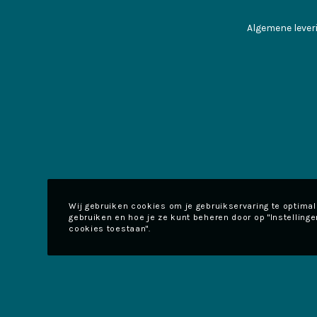
Algemene leve
Wij gebruiken cookies om je gebruikservaring te optima
gebruiken en hoe je ze kunt beheren door op "Instellingen
cookies toestaan".