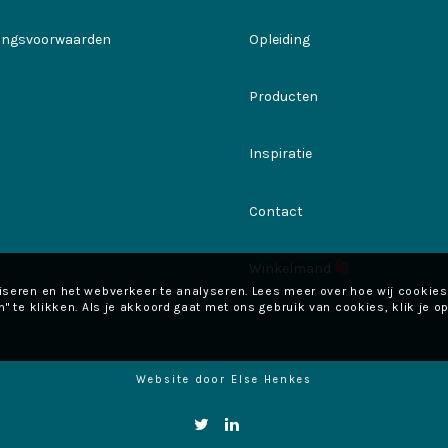
ringsvoorwaarden
Opleiding
Producten
Inspiratie
Contact
Winkelmand
liseren en het webverkeer te analyseren. Lees meer over hoe wij cookies
" te klikken. Als je akkoord gaat met ons gebruik van cookies, klik je op
Website door
Else Henkes