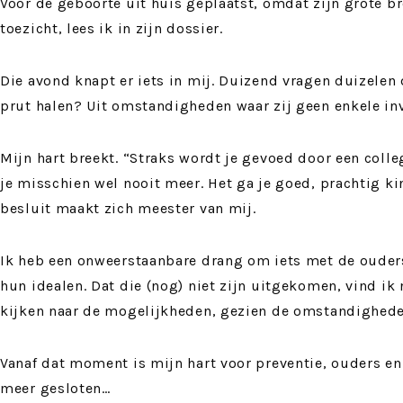
Voor de geboorte uit huis geplaatst, omdat zijn grote br
toezicht, lees ik in zijn dossier.
Die avond knapt er iets in mij. Duizend vragen duizelen d
prut halen? Uit omstandigheden waar zij geen enkele i
Mijn hart breekt. “Straks wordt je gevoed door een colleg
je misschien wel nooit meer. Het ga je goed, prachtig ki
besluit maakt zich meester van mij.
Ik heb een onweerstaanbare drang om iets met de ouders 
hun idealen. Dat die (nog) niet zijn uitgekomen, vind i
kijken naar de mogelijkheden, gezien de omstandighede
Vanaf dat moment is mijn hart voor preventie, ouders e
meer gesloten…