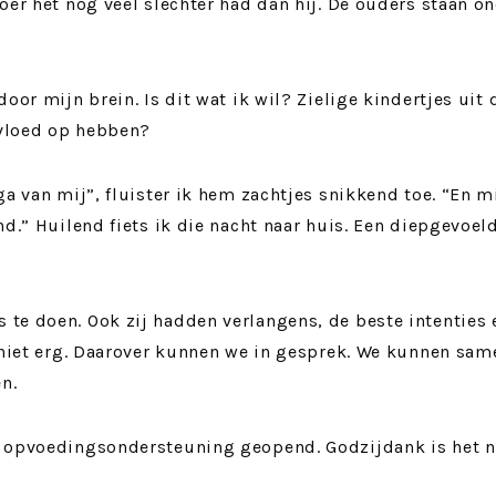
oer het nog veel slechter had dan hij. De ouders staan o
oor mijn brein. Is dit wat ik wil? Zielige kindertjes uit 
nvloed op hebben?
a van mij”, fluister ik hem zachtjes snikkend toe. “En mi
nd.” Huilend fiets ik die nacht naar huis. Een diepgevoel
te doen. Ook zij hadden verlangens, de beste intenties 
k niet erg. Daarover kunnen we in gesprek. We kunnen sam
n.
n opvoedingsondersteuning geopend. Godzijdank is het n