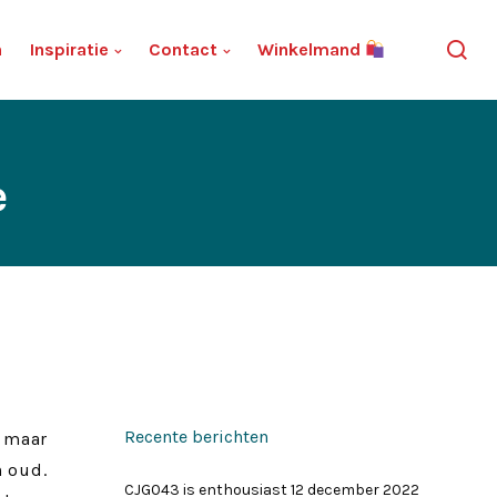
n
Inspiratie
Contact
Winkelmand
e
Recente berichten
V maar
n oud.
CJG043 is enthousiast
12 december 2022