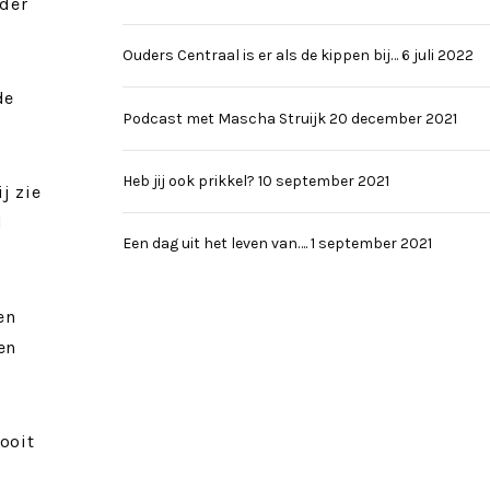
nder
Ouders Centraal is er als de kippen bij…
6 juli 2022
de
Podcast met Mascha Struijk
20 december 2021
Heb jij ook prikkel?
10 september 2021
j zie
d
Een dag uit het leven van….
1 september 2021
en
en
ooit