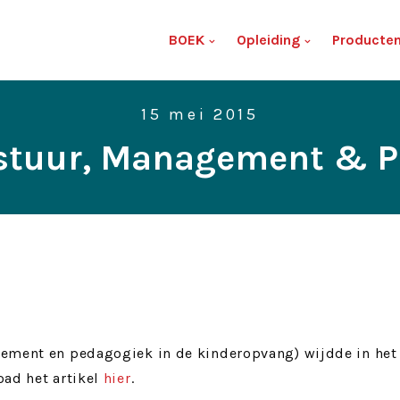
BOEK
Opleiding
Producte
15 mei 2015
estuur, Management & 
gement en pedagogiek in de kinderopvang) wijdde in het
oad het artikel
hier
.