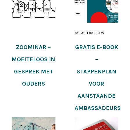
€
0,00
Excl. BTW
Lees verder
Toevoegen aan
ZOOMINAR –
GRATIS E-BOOK
winkelwagen
MOEITELOOS IN
–
GESPREK MET
STAPPENPLAN
OUDERS
VOOR
AANSTAANDE
AMBASSADEURS