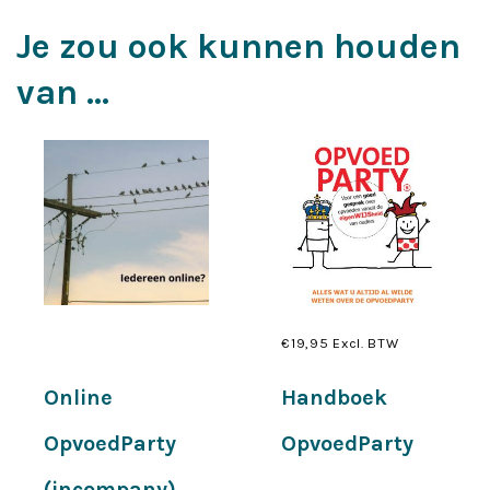
Je zou ook kunnen houden
van …
€
19,95
Excl. BTW
Lees verder
Toevoegen aan
Online
Handboek
winkelwagen
OpvoedParty
OpvoedParty
(incompany)