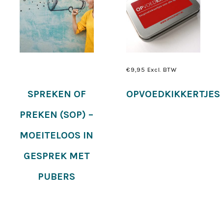
€
9,95
Excl. BTW
Lees verder
Toevoegen aan
SPREKEN OF
OPVOEDKIKKERTJE
winkelwagen
PREKEN (SOP) –
MOEITELOOS IN
GESPREK MET
PUBERS