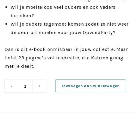
Wil je moeiteloos veel ouders en ook vaders
bereiken?
Wil je ouders tegemoet komen zodat ze niet weer
de deur uit moeten voor jouw OpvoedParty?
Dan is dit e-book onmisbaar in jouw collectie. Maar
liefst 23 pagina’s vol inspiratie, die Katrien graag
met je deelt.
E-
Toevoegen aan winkelwagen
-
+
book
-
Draaiboek
voor
een
Onvergetelijke